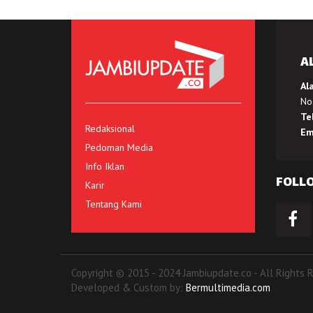
A
Al
No.
Te
Redaksional
Em
Pedoman Media
Info Iklan
FOLL
Karir
Tentang Kami
Copyright © 2015 - 2024 Jambiupdate.co - All Rights 
Developed & Custom by:
Bermultimedia.com