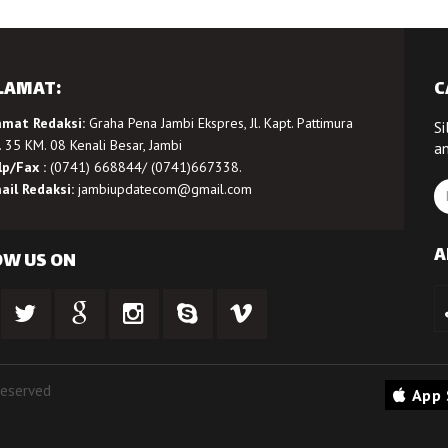
LAMAT:
C
amat Redaksi:
Graha Pena Jambi Ekspres, Jl. Kapt. Pattimura
Si
 35 KM. 08 Kenali Besar, Jambi
a
lp/Fax :
(0741) 668844/ (0741)667338.
ail Redaksi:
jambiupdatecom@gmail.com
A
OW US ON
Reserved
App 