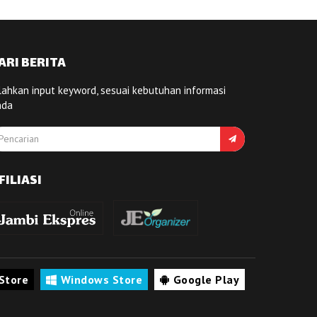
ARI BERITA
lahkan input keyword, sesuai kebutuhan informasi
nda
FILIASI
Store
Windows Store
Google Play