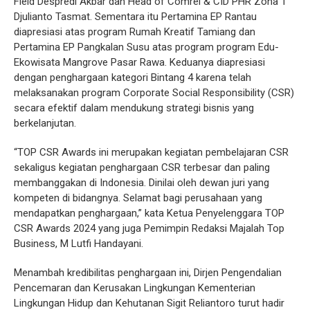
Field Despredi Akbar dan Head of Comrel & CID PHR Zona 1
Djulianto Tasmat. Sementara itu Pertamina EP Rantau
diapresiasi atas program Rumah Kreatif Tamiang dan
Pertamina EP Pangkalan Susu atas program program Edu-
Ekowisata Mangrove Pasar Rawa. Keduanya diapresiasi
dengan penghargaan kategori Bintang 4 karena telah
melaksanakan program Corporate Social Responsibility (CSR)
secara efektif dalam mendukung strategi bisnis yang
berkelanjutan.
“TOP CSR Awards ini merupakan kegiatan pembelajaran CSR
sekaligus kegiatan penghargaan CSR terbesar dan paling
membanggakan di Indonesia. Dinilai oleh dewan juri yang
kompeten di bidangnya. Selamat bagi perusahaan yang
mendapatkan penghargaan,” kata Ketua Penyelenggara TOP
CSR Awards 2024 yang juga Pemimpin Redaksi Majalah Top
Business, M Lutfi Handayani.
Menambah kredibilitas penghargaan ini, Dirjen Pengendalian
Pencemaran dan Kerusakan Lingkungan Kementerian
Lingkungan Hidup dan Kehutanan Sigit Reliantoro turut hadir