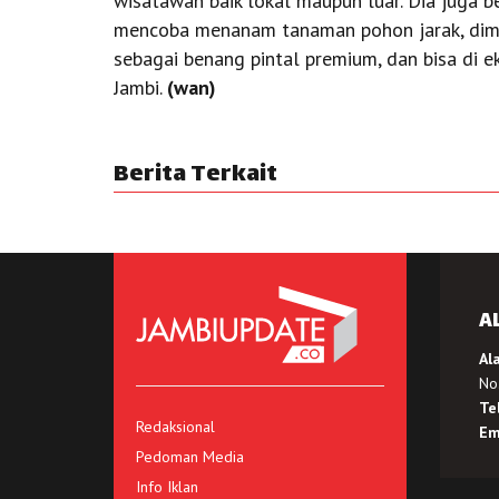
wisatawan baik lokal maupun luar. Dia juga b
mencoba menanam tanaman pohon jarak, diman
sebagai benang pintal premium, dan bisa di e
Jambi.
(wan)
Berita Terkait
A
Al
No.
Te
Redaksional
Em
Pedoman Media
Info Iklan