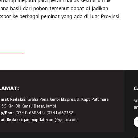
erharap mepada para petani nanas sekitar untuk
a hasil dari pohon tersebut dapat di jadikan
kspor ke berbagai peminat yang ada di luar Provinsi
LAMAT:
C
amat Redaksi:
Graha Pena Jambi Ekspres, Jl. Kapt. Pattimura
Si
 35 KM. 08 Kenali Besar, Jambi
a
lp/Fax :
(0741) 668844/ (0741)667338.
ail Redaksi:
jambiupdatecom@gmail.com