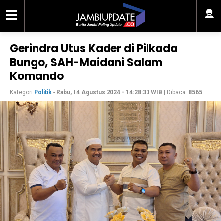
Gerindra Utus Kader di Pilkada
Bungo, SAH-Maidani Salam
Komando
Kategori
Politik
-
Rabu, 14 Agustus 2024 - 14:28:30 WIB
| Dibaca:
8565