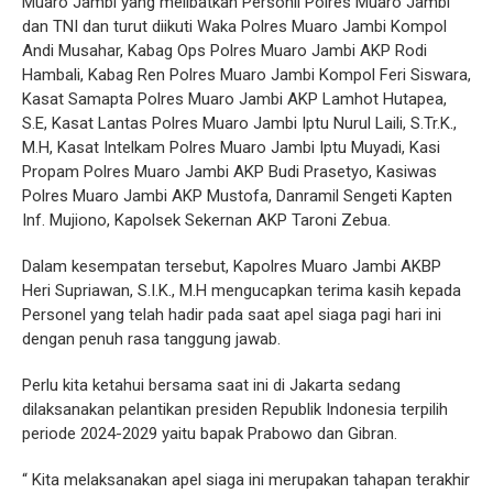
Muaro Jambi yang melibatkan Personil Polres Muaro Jambi
dan TNI dan turut diikuti Waka Polres Muaro Jambi Kompol
Andi Musahar, Kabag Ops Polres Muaro Jambi AKP Rodi
Hambali, Kabag Ren Polres Muaro Jambi Kompol Feri Siswara,
Kasat Samapta Polres Muaro Jambi AKP Lamhot Hutapea,
S.E, Kasat Lantas Polres Muaro Jambi Iptu Nurul Laili, S.Tr.K.,
M.H, Kasat Intelkam Polres Muaro Jambi Iptu Muyadi, Kasi
Propam Polres Muaro Jambi AKP Budi Prasetyo, Kasiwas
Polres Muaro Jambi AKP Mustofa, Danramil Sengeti Kapten
Inf. Mujiono, Kapolsek Sekernan AKP Taroni Zebua.
Dalam kesempatan tersebut, Kapolres Muaro Jambi AKBP
Heri Supriawan, S.I.K., M.H mengucapkan terima kasih kepada
Personel yang telah hadir pada saat apel siaga pagi hari ini
dengan penuh rasa tanggung jawab.
Perlu kita ketahui bersama saat ini di Jakarta sedang
dilaksanakan pelantikan presiden Republik Indonesia terpilih
periode 2024-2029 yaitu bapak Prabowo dan Gibran.
“ Kita melaksanakan apel siaga ini merupakan tahapan terakhir