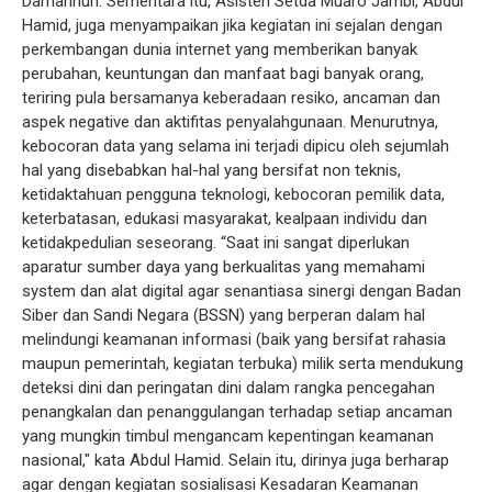
Damanhuri. Sementara itu, Asisten Setda Muaro Jambi, Abdul
Hamid, juga menyampaikan jika kegiatan ini sejalan dengan
perkembangan dunia internet yang memberikan banyak
perubahan, keuntungan dan manfaat bagi banyak orang,
teriring pula bersamanya keberadaan resiko, ancaman dan
aspek negative dan aktifitas penyalahgunaan. Menurutnya,
kebocoran data yang selama ini terjadi dipicu oleh sejumlah
hal yang disebabkan hal-hal yang bersifat non teknis,
ketidaktahuan pengguna teknologi, kebocoran pemilik data,
keterbatasan, edukasi masyarakat, kealpaan individu dan
ketidakpedulian seseorang. “Saat ini sangat diperlukan
aparatur sumber daya yang berkualitas yang memahami
system dan alat digital agar senantiasa sinergi dengan Badan
Siber dan Sandi Negara (BSSN) yang berperan dalam hal
melindungi keamanan informasi (baik yang bersifat rahasia
maupun pemerintah, kegiatan terbuka) milik serta mendukung
deteksi dini dan peringatan dini dalam rangka pencegahan
penangkalan dan penanggulangan terhadap setiap ancaman
yang mungkin timbul mengancam kepentingan keamanan
nasional," kata Abdul Hamid. Selain itu, dirinya juga berharap
agar dengan kegiatan sosialisasi Kesadaran Keamanan