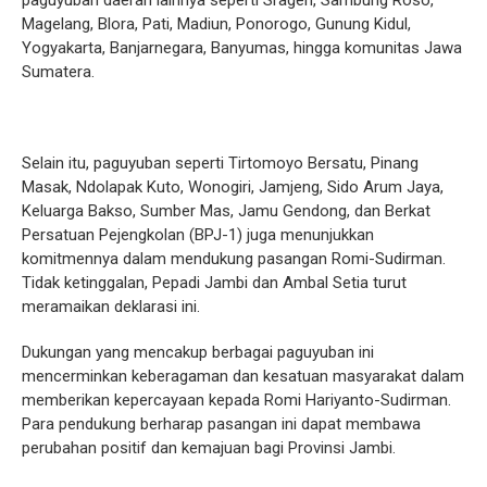
paguyuban daerah lainnya seperti Sragen, Sambung Roso,
Magelang, Blora, Pati, Madiun, Ponorogo, Gunung Kidul,
Yogyakarta, Banjarnegara, Banyumas, hingga komunitas Jawa
Sumatera.
Selain itu, paguyuban seperti Tirtomoyo Bersatu, Pinang
Masak, Ndolapak Kuto, Wonogiri, Jamjeng, Sido Arum Jaya,
Keluarga Bakso, Sumber Mas, Jamu Gendong, dan Berkat
Persatuan Pejengkolan (BPJ-1) juga menunjukkan
komitmennya dalam mendukung pasangan Romi-Sudirman.
Tidak ketinggalan, Pepadi Jambi dan Ambal Setia turut
meramaikan deklarasi ini.
Dukungan yang mencakup berbagai paguyuban ini
mencerminkan keberagaman dan kesatuan masyarakat dalam
memberikan kepercayaan kepada Romi Hariyanto-Sudirman.
Para pendukung berharap pasangan ini dapat membawa
perubahan positif dan kemajuan bagi Provinsi Jambi.