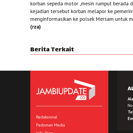
korban sepeda motor ,mesin rumput berada d
kejadian tersebut korban melapor ke pemeri
menginformasikan ke polsek Mersam untuk me
(rza)
Berita Terkait
A
Al
No.
Te
Redaksional
Em
Pedoman Media