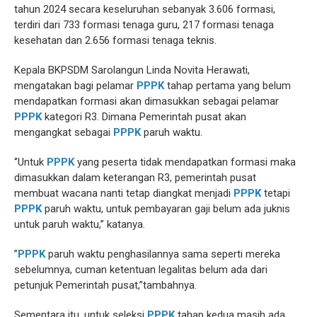
tahun 2024 secara keseluruhan sebanyak 3.606 formasi,
terdiri dari 733 formasi tenaga guru, 217 formasi tenaga
kesehatan dan 2.656 formasi tenaga teknis.
Kepala BKPSDM Sarolangun Linda Novita Herawati,
mengatakan bagi pelamar
PPPK
tahap pertama yang belum
mendapatkan formasi akan dimasukkan sebagai pelamar
PPPK
kategori R3. Dimana Pemerintah pusat akan
mengangkat sebagai
PPPK
paruh waktu.
‘’Untuk
PPPK
yang peserta tidak mendapatkan formasi maka
dimasukkan dalam keterangan R3, pemerintah pusat
membuat wacana nanti tetap diangkat menjadi
PPPK
tetapi
PPPK
paruh waktu, untuk pembayaran gaji belum ada juknis
untuk paruh waktu,” katanya.
”
PPPK
paruh waktu penghasilannya sama seperti mereka
sebelumnya, cuman ketentuan legalitas belum ada dari
petunjuk Pemerintah pusat,”tambahnya.
Sementara itu, untuk seleksi
PPPK
tahap kedua masih ada