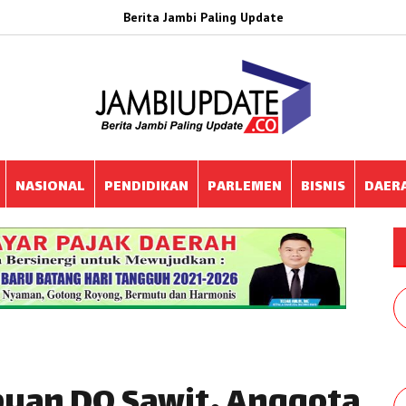
Berita Jambi Paling Update
NASIONAL
PENDIDIKAN
PARLEMEN
BISNIS
DAER
puan DO Sawit, Anggota