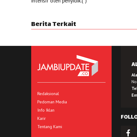
intensif oleh penyidik.(*)
Berita Terkait
A
Al
No.
Te
Redaksional
Em
Pedoman Media
Info Iklan
FOLL
Karir
Tentang Kami