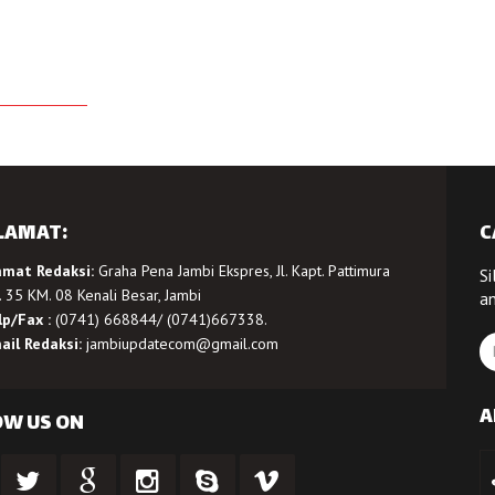
LAMAT:
C
amat Redaksi:
Graha Pena Jambi Ekspres, Jl. Kapt. Pattimura
Si
 35 KM. 08 Kenali Besar, Jambi
a
lp/Fax :
(0741) 668844/ (0741)667338.
ail Redaksi:
jambiupdatecom@gmail.com
A
OW US ON