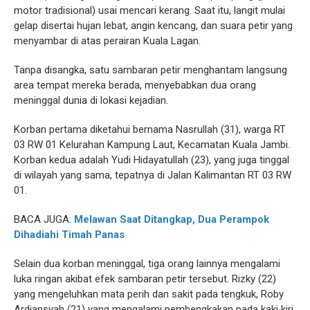
motor tradisional) usai mencari kerang. Saat itu, langit mulai
gelap disertai hujan lebat, angin kencang, dan suara petir yang
menyambar di atas perairan Kuala Lagan.
Tanpa disangka, satu sambaran petir menghantam langsung
area tempat mereka berada, menyebabkan dua orang
meninggal dunia di lokasi kejadian.
Korban pertama diketahui bernama Nasrullah (31), warga RT
03 RW 01 Kelurahan Kampung Laut, Kecamatan Kuala Jambi.
Korban kedua adalah Yudi Hidayatullah (23), yang juga tinggal
di wilayah yang sama, tepatnya di Jalan Kalimantan RT 03 RW
01.
BACA JUGA:
Melawan Saat Ditangkap, Dua Perampok
Dihadiahi Timah Panas
Selain dua korban meninggal, tiga orang lainnya mengalami
luka ringan akibat efek sambaran petir tersebut. Rizky (22)
yang mengeluhkan mata perih dan sakit pada tengkuk, Roby
Ardiansyah (21) yang mengalami pembengkakan pada kaki kiri,