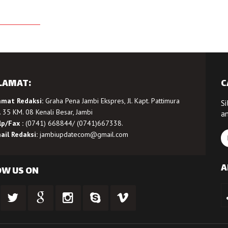
LAMAT:
C
amat Redaksi:
Graha Pena Jambi Ekspres, Jl. Kapt. Pattimura
Si
 35 KM. 08 Kenali Besar, Jambi
a
lp/Fax :
(0741) 668844/ (0741)667338.
ail Redaksi:
jambiupdatecom@gmail.com
A
OW US ON