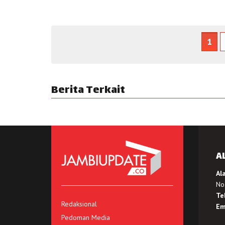
1
Berita Terkait
A
Al
No.
Te
Redaksional
Em
Pedoman Media