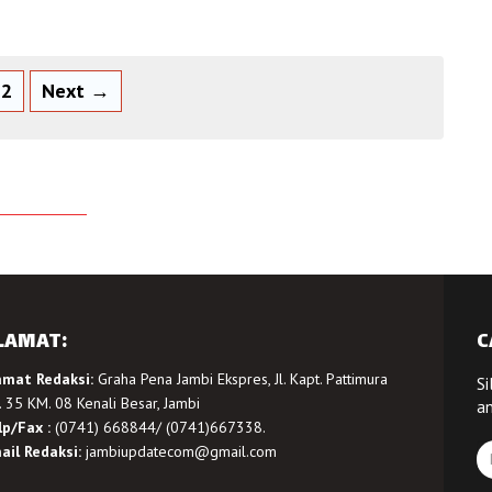
2
Next →
LAMAT:
C
amat Redaksi:
Graha Pena Jambi Ekspres, Jl. Kapt. Pattimura
Si
 35 KM. 08 Kenali Besar, Jambi
a
lp/Fax :
(0741) 668844/ (0741)667338.
ail Redaksi:
jambiupdatecom@gmail.com