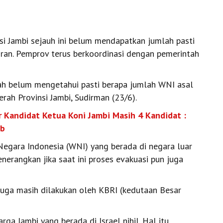
i Jambi sejauh ini belum mendapatkan jumlah pasti
Iran. Pemprov terus berkoordinasi dengan pemerintah
rah belum mengetahui pasti berapa jumlah WNI asal
erah Provinsi Jambi, Sudirman (23/6).
 Kandidat Ketua Koni Jambi Masih 4 Kandidat :
ub
egara Indonesia (WNI) yang berada di negara luar
erangkan jika saat ini proses evakuasi pun juga
 juga masih dilakukan oleh KBRI (kedutaan Besar
ga Jambi yang berada di Israel nihil. Hal itu