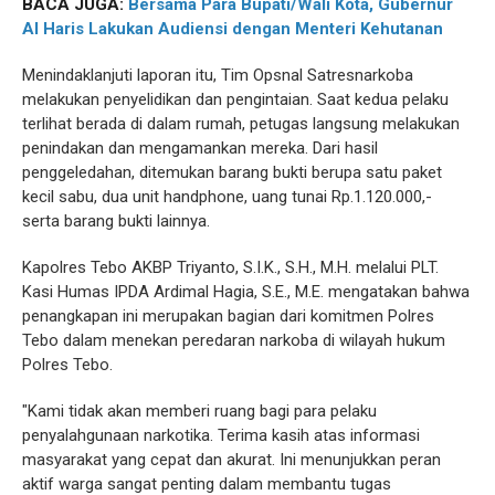
BACA JUGA:
Bersama Para Bupati/Wali Kota, Gubernur
Al Haris Lakukan Audiensi dengan Menteri Kehutanan
Menindaklanjuti laporan itu, Tim Opsnal Satresnarkoba
melakukan penyelidikan dan pengintaian. Saat kedua pelaku
terlihat berada di dalam rumah, petugas langsung melakukan
penindakan dan mengamankan mereka. Dari hasil
penggeledahan, ditemukan barang bukti berupa satu paket
kecil sabu, dua unit handphone, uang tunai Rp.1.120.000,-
serta barang bukti lainnya.
Kapolres Tebo AKBP Triyanto, S.I.K., S.H., M.H. melalui PLT.
Kasi Humas IPDA Ardimal Hagia, S.E., M.E. mengatakan bahwa
penangkapan ini merupakan bagian dari komitmen Polres
Tebo dalam menekan peredaran narkoba di wilayah hukum
Polres Tebo.
"Kami tidak akan memberi ruang bagi para pelaku
penyalahgunaan narkotika. Terima kasih atas informasi
masyarakat yang cepat dan akurat. Ini menunjukkan peran
aktif warga sangat penting dalam membantu tugas