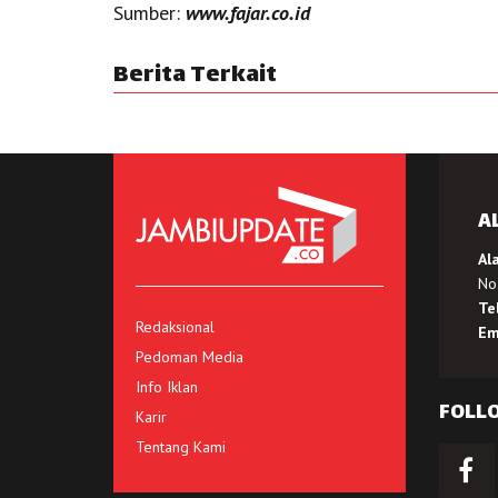
Sumber:
www.fajar.co.id
Berita Terkait
A
Al
No.
Te
Redaksional
Em
Pedoman Media
Info Iklan
FOLL
Karir
Tentang Kami