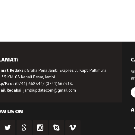
LAMAT:
C
amat Redaksi:
Graha Pena Jambi Ekspres, Jl. Kapt. Pattimura
Si
 35 KM. 08 Kenali Besar, Jambi
a
lp/Fax :
(0741) 668844/ (0741)667338.
ail Redaksi:
jambiupdatecom@gmail.com
A
OW US ON