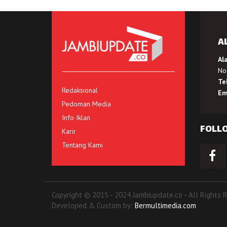
A
Al
No.
Te
Redaksional
Em
Pedoman Media
Info Iklan
FOLL
Karir
Tentang Kami
Copyright © 2015 - 2024 Jambiupdate.co - All Rights 
Developed & Custom by:
Bermultimedia.com