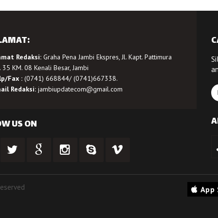
LAMAT:
C
amat Redaksi:
Graha Pena Jambi Ekspres, Jl. Kapt. Pattimura
Si
 35 KM. 08 Kenali Besar, Jambi
a
lp/Fax :
(0741) 668844/ (0741)667338.
ail Redaksi:
jambiupdatecom@gmail.com
A
OW US ON
Reserved
App 