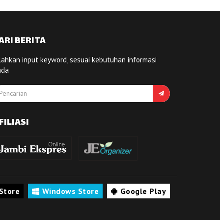
ARI BERITA
lahkan input keyword, sesuai kebutuhan informasi
nda
FILIASI
Store
Windows Store
Google Play