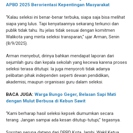
APBD 2025 Berorientasi Kepentingan Masyarakat
“Kalau seleksi ini benar-benar terbuka, siapa saja bisa melihat
siapa yang lulus. Tapi kenyataannya sekarang terkunci dan
publik tidak tahu. Itu jelas tidak sesuai dengan komitmen
Walikota yang minta seleksi transparan,” ujar Arman, Senin
(8/9/2025).
Arman menyebut, dirinya bahkan mendapat laporan dari
sejumlah guru dan kepala sekolah yang kecewa karena proses
seleksi terasa ditutupi. Ia juga menyoroti tidak adanya
pelibatan pihak independen seperti dewan pendidikan,
akademisi, maupun organisasi guru dalam seleksi.
BACA JUGA:
Warga Bungo Geger, Belasan Sapi Mati
dengan Mulut Berbusa di Kebun Sawit
“Kami berharap hasil seleksi kepsek diumumkan secara
terang. Jangan sampai ada kesan ditutup-tutupi,” tegasnya.
Sorotan serupa datang dari DPRD Kota Jambi. Wakil Ketua