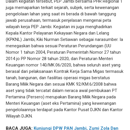
Dalam kegiatan tersebut, PEP Jambi bersama PHR Regional 1
juga memaparkan terkait sejarah, subjek, serta kewenangan
pengelolaan lahan yang saat ini berada di bawah tanggung
jawab perusahaan, termasuk penjelasan mengenai peta
wilayah kerja PEP Jambi. Kegiatan ini juga menghadirkan
Kepala Kantor Pelayanan Kekayaan Negara dan Lelang
(KPKNL) Jambi, Kiki Nurman Setiawan sebagai narasumber. Ia
menegaskan bahwa sesuai Peraturan Perundangan (UU
Nomor 1 tahun 2004, Peraturan Pemerintah Nomor 27 tahun
2014 jo PP Nomor 28 tahun 2020, dan Peraturan Menteri
Keuangan nomor 140/MK.06/2020, bahwa seluruh aset yang
berasal dari pelaksanaan Kontrak Kerja Sama Migas termasuk
tanah, bangunan, dan fasilitas operasi migas berstatus
Barang Milik Negara dan sesuai KMK 92/KM.6/2008 bahwa
aset yang tidak tercatat dalam neraca awal pembukaan PT
Pertamina (Persero) merupakan Barang Milik Negara pada
Menteri Keuangan (aset eks Pertamina) yang kewenangan
pengelolaannya terdapat pada Kantor Pusat DJKN dan Kantor
Wilayah DJKN.
BACA JUGA:
Kunjungi DPW PAN Jambi, Zumi Zola Dan