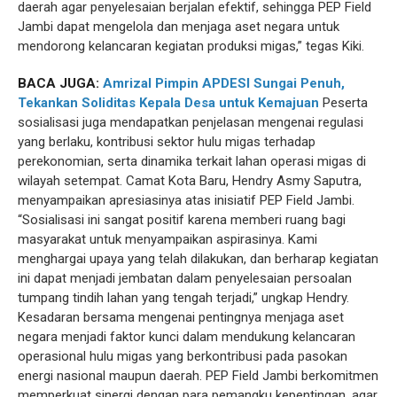
daerah agar penyelesaian berjalan efektif, sehingga PEP Field
Jambi dapat mengelola dan menjaga aset negara untuk
mendorong kelancaran kegiatan produksi migas,” tegas Kiki.
BACA JUGA:
Amrizal Pimpin APDESI Sungai Penuh,
Tekankan Soliditas Kepala Desa untuk Kemajuan
Peserta
sosialisasi juga mendapatkan penjelasan mengenai regulasi
yang berlaku, kontribusi sektor hulu migas terhadap
perekonomian, serta dinamika terkait lahan operasi migas di
wilayah setempat. Camat Kota Baru, Hendry Asmy Saputra,
menyampaikan apresiasinya atas inisiatif PEP Field Jambi.
“Sosialisasi ini sangat positif karena memberi ruang bagi
masyarakat untuk menyampaikan aspirasinya. Kami
menghargai upaya yang telah dilakukan, dan berharap kegiatan
ini dapat menjadi jembatan dalam penyelesaian persoalan
tumpang tindih lahan yang tengah terjadi,” ungkap Hendry.
Kesadaran bersama mengenai pentingnya menjaga aset
negara menjadi faktor kunci dalam mendukung kelancaran
operasional hulu migas yang berkontribusi pada pasokan
energi nasional maupun daerah. PEP Field Jambi berkomitmen
memperkuat sinergi dengan para pemangku kepentingan, agar