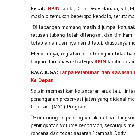
Kepala
BPJN
Jambi, Dr. Ir. Dedy Hariadi, S.T.
masih ditemukan beberapa kendala, terutama t
“Di lapangan memang masih dijumpai kerusaka
ratusan lubang telah ditangani, dan tim kami 
tetap aman dan nyaman dilalui, khususnya men
Menurutnya, kegiatan monitoring ini tidak ha
bagian dari upaya strategis
BPJN
Jambi dalam
BACA JUGA:
Tanpa Pelabuhan dan Kawasan In
Ke Depan
Selain memastikan kelancaran arus lalu lintas
penanganan preservasi jalan yang didanai m
Contract (MYC) Program.
“Monitoring ini penting untuk melihat langsu
peningkatan volume kendaraan, sekaligus mem
rencana dan tepat sasaran,” tambah Dedy.