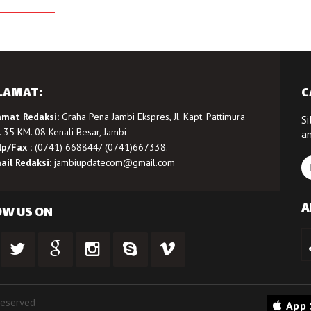
LAMAT:
C
amat Redaksi:
Graha Pena Jambi Ekspres, Jl. Kapt. Pattimura
Si
 35 KM. 08 Kenali Besar, Jambi
a
lp/Fax :
(0741) 668844/ (0741)667338.
ail Redaksi:
jambiupdatecom@gmail.com
A
OW US ON
Reserved
App 