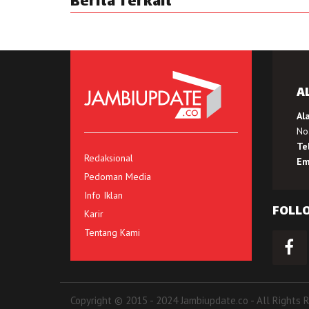
Berita Terkait
A
Al
No.
Te
Redaksional
Em
Pedoman Media
Info Iklan
FOLL
Karir
Tentang Kami
Copyright © 2015 - 2024 Jambiupdate.co - All Rights 