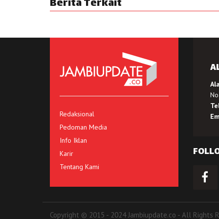
Berita Terkait
A
Al
No.
Te
Redaksional
Em
Pedoman Media
Info Iklan
FOLL
Karir
Tentang Kami
Copyright © 2015 - 2024 Jambiupdate.co - All Rights 