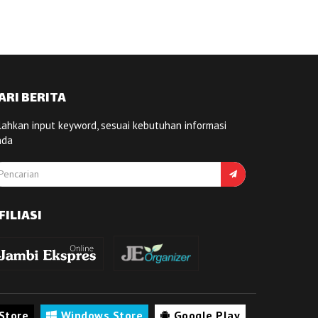
ARI BERITA
lahkan input keyword, sesuai kebutuhan informasi
nda
FILIASI
Store
Windows Store
Google Play