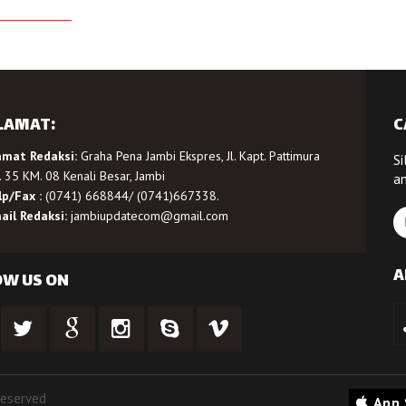
LAMAT:
C
amat Redaksi:
Graha Pena Jambi Ekspres, Jl. Kapt. Pattimura
Si
 35 KM. 08 Kenali Besar, Jambi
a
lp/Fax :
(0741) 668844/ (0741)667338.
ail Redaksi:
jambiupdatecom@gmail.com
A
OW US ON
Reserved
App 