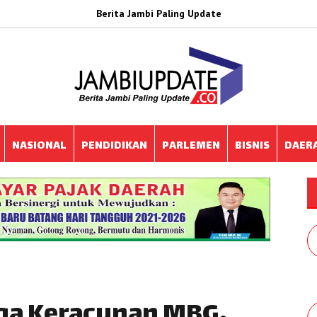
Berita Jambi Paling Update
NASIONAL
PENDIDIKAN
PARLEMEN
BISNIS
DAER
ga Keracunan MBG,