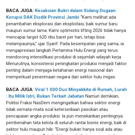
BACA JUGA:
Kesaksian Bukri dalam Sidang Dugaan
Korupsi DAK Disdik Provinsi Jambi
“Kami melihat ada
penambahan eksplorasi dan eksploitasi, baik sumur baru
maupun sumur lama. Kami optimistis lifting 2026 tidak hanya
mencapai target 620 ribu barel per hari, tetapi bisa
melampauinya,” ujar Syarif. Pada kesempatan yang sama, ia
mengapresiasi langkah Pertamina Hulu Energi yang terus
mendorong intensifikasi produksi di sejumlah wilayah kerja.
Menurutnya, konsistensi peningkatan produksi menjadi faktor
penting dalam menjaga ketahanan energi nasional dan
memperkuat penerimaan negara dari sektor hulu migas.
BACA JUGA:
Viral 1.000 Dus Minyakkita di Rumah, Lurah
: Itu Milik Istri, Bukan Terkait Jabatan
Namun demikian,
Politisi Fraksi NasDem mengingatkan bahwa sektor energi
tidak semata-mata soal ketersediaan pasokan atau
pencapaian angka produksi. Ia pun menekankan pentingnya
pembenahan tata kelola di seluruh rantai bisnis energi, baik di
sektor hulu maupun hilir. “Energi bukan hanya soal ada atau