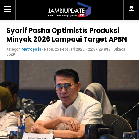
Syarif Pasha Optimistis Produksi
Minyak 2026 Lampaui Target APBN
Kategori
Metropolis
-
Rabu, 25 Februari 2026 - 22:37:29 WIB
| Dibaca:
6629