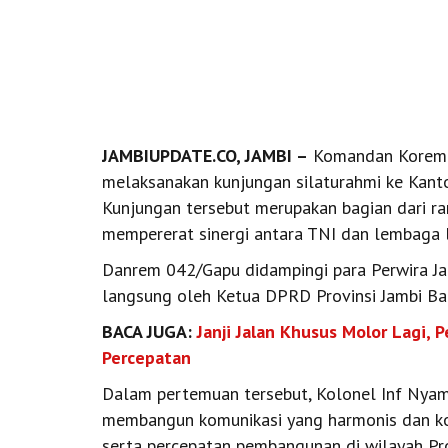
JAMBIUPDATE.CO, JAMBI –
Komandan Korem 04
melaksanakan kunjungan silaturahmi ke Kanto
Kunjungan tersebut merupakan bagian dari ra
mempererat sinergi antara TNI dan lembaga le
Danrem 042/Gapu didampingi para Perwira J
langsung oleh Ketua DPRD Provinsi Jambi Bap
BACA JUGA:
Janji Jalan Khusus Molor Lagi,
Percepatan
Dalam pertemuan tersebut, Kolonel Inf Nyam
membangun komunikasi yang harmonis dan ko
serta percepatan pembangunan di wilayah Pro