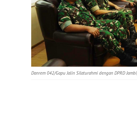
Danrem 042/Gapu Jalin Silaturahmi dengan DPRD Jambi, 