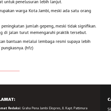
 untuk penelusuran lebih lanjut.
rupakan warga Kota Jambi, meski ada satu orang
eningkatan jumlah gepeng, meski tidak signifikan.
 di jalan turut memengaruhi praktik tersebut.
an bantuan melalui lembaga resmi supaya lebih
 pungkasnya. (hfz)
LAMAT:
C
amat Redaksi:
Graha Pena Jambi Ekspres, Jl. Kapt. Pattimura
Si