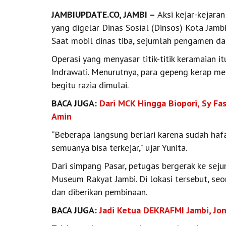
JAMBIUPDATE.CO, JAMBI –
Aksi kejar-kejara
yang digelar Dinas Sosial (Dinsos) Kota Jam
Saat mobil dinas tiba, sejumlah pengamen da
Operasi yang menyasar titik-titik keramaian i
Indrawati. Menurutnya, para gepeng kerap m
begitu razia dimulai.
BACA JUGA:
Dari MCK Hingga Biopori, Sy Fa
Amin
“Beberapa langsung berlari karena sudah hafa
semuanya bisa terkejar,” ujar Yunita.
Dari simpang Pasar, petugas bergerak ke sej
Museum Rakyat Jambi. Di lokasi tersebut, seo
dan diberikan pembinaan.
BACA JUGA:
Jadi Ketua DEKRAFMI Jambi, Jon