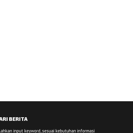
ARI BERITA
lahkan input keyword, sesuai kebutuhan informasi