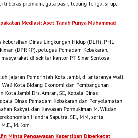
ti beras premium, gula pasir, tepung terigu, sirup,
epakatan Mediasi: Aset Tanah Punya Muhammad
s kebersihan Dinas Lingkungan Hidup (DLH), PHL
kiman (DPRKP), petugas Pemadam Kebakaran,
 masyarakat di sekitar kantor PT Sinar Sentosa
leh jajaran Pemerintah Kota Jambi, di antaranya Wali
Ahli Wali Kota Bidang Ekonomi dan Pembangunan
an Kota Jambi Drs. Amran, SE, Kepala Dinas
, Kepala Dinas Pemadam Kebakaran dan Penyelamatan
rumahan Rakyat dan Kawasan Permukiman M. Wildan
Perekonomian Hendra Saputra, SE., MM, serta
, M.E., M.Kom.
lfin Minta Pengawasan Ketertiban Diperketat