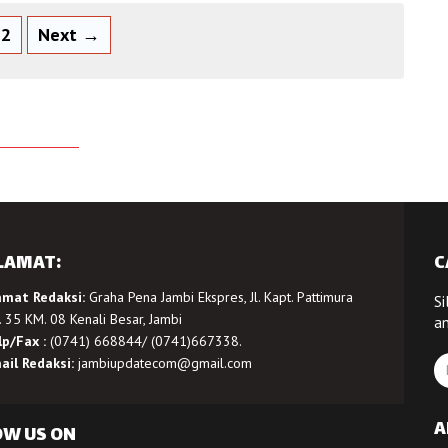
2
Next →
LAMAT:
C
amat Redaksi:
Graha Pena Jambi Ekspres, Jl. Kapt. Pattimura
Si
 35 KM. 08 Kenali Besar, Jambi
a
lp/Fax :
(0741) 668844/ (0741)667338.
ail Redaksi:
jambiupdatecom@gmail.com
A
OW US ON