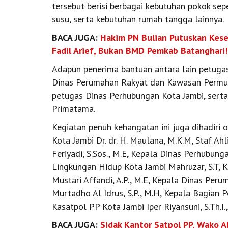
tersebut berisi berbagai kebutuhan pokok seper
susu, serta kebutuhan rumah tangga lainnya.
BACA JUGA:
Hakim PN Bulian Putuskan Kes
Fadil Arief, Bukan BMD Pemkab Batanghari!
Adapun penerima bantuan antara lain petuga
Dinas Perumahan Rakyat dan Kawasan Permu
petugas Dinas Perhubungan Kota Jambi, serta
Primatama.
Kegiatan penuh kehangatan ini juga dihadiri o
Kota Jambi Dr. dr. H. Maulana, M.K.M, Staf 
Feriyadi, S.Sos., M.E, Kepala Dinas Perhubung
Lingkungan Hidup Kota Jambi Mahruzar, S.T
Mustari Affandi, A.P., M.E, Kepala Dinas Pe
Murtadho Al Idrus, S.P., M.H, Kepala Bagian 
Kasatpol PP Kota Jambi Iper Riyansuni, S.Th.I.
BACA JUGA:
Sidak Kantor Satpol PP, Wako A