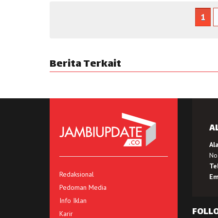
1
Berita Terkait
A
Al
No.
Te
Redaksional
Em
Pedoman Media
Info Iklan
FOLL
Karir