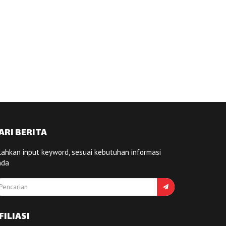
ARI BERITA
lahkan input keyword, sesuai kebutuhan informasi
nda
FILIASI