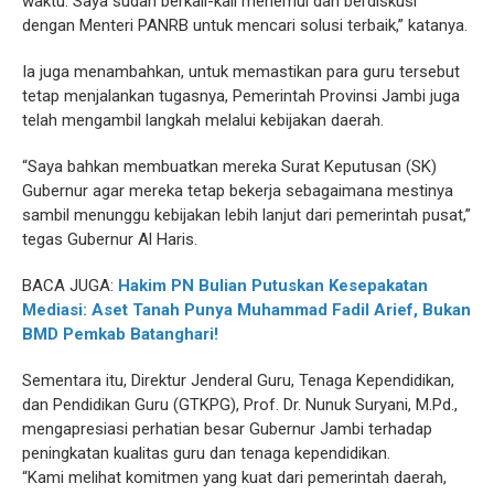
waktu. Saya sudah berkali-kali menemui dan berdiskusi
dengan Menteri PANRB untuk mencari solusi terbaik,” katanya.
Ia juga menambahkan, untuk memastikan para guru tersebut
tetap menjalankan tugasnya, Pemerintah Provinsi Jambi juga
telah mengambil langkah melalui kebijakan daerah.
“Saya bahkan membuatkan mereka Surat Keputusan (SK)
Gubernur agar mereka tetap bekerja sebagaimana mestinya
sambil menunggu kebijakan lebih lanjut dari pemerintah pusat,”
tegas Gubernur Al Haris.
BACA JUGA:
Hakim PN Bulian Putuskan Kesepakatan
Mediasi: Aset Tanah Punya Muhammad Fadil Arief, Bukan
BMD Pemkab Batanghari!
Sementara itu, Direktur Jenderal Guru, Tenaga Kependidikan,
dan Pendidikan Guru (GTKPG), Prof. Dr. Nunuk Suryani, M.Pd.,
mengapresiasi perhatian besar Gubernur Jambi terhadap
peningkatan kualitas guru dan tenaga kependidikan.
“Kami melihat komitmen yang kuat dari pemerintah daerah,