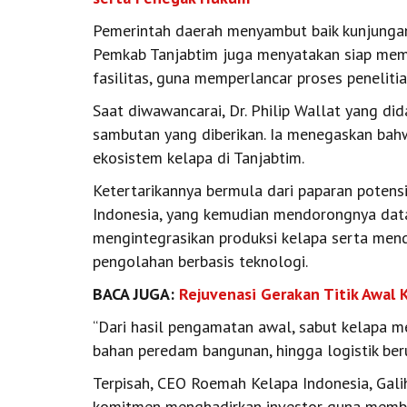
Pemerintah daerah menyambut baik kunjungan 
Pemkab Tanjabtim juga menyatakan siap memb
fasilitas, guna memperlancar proses penelitia
Saat diwawancarai, Dr. Philip Wallat yang d
sambutan yang diberikan. Ia menegaskan bah
ekosistem kelapa di Tanjabtim.
Ketertarikannya bermula dari paparan poten
Indonesia, yang kemudian mendorongnya data
mengintegrasikan produksi kelapa serta men
pengolahan berbasis teknologi.
BACA JUGA:
Rejuvenasi Gerakan Titik Awal 
“Dari hasil pengamatan awal, sabut kelapa mem
bahan peredam bangunan, hingga logistik berup
Terpisah, CEO Roemah Kelapa Indonesia, Galih
komitmen menghadirkan investor guna memban