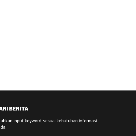
ARI BERITA
lahkan input keyword, sesuai kebutuhan informasi
nda