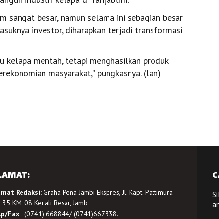
im sangat besar, namun selama ini sebagian besar
suknya investor, diharapkan terjadi transformasi
au kelapa mentah, tetapi menghasilkan produk
rekonomian masyarakat,” pungkasnya. (lan)
LAMAT:
C
amat Redaksi:
Graha Pena Jambi Ekspres, Jl. Kapt. Pattimura
Si
 35 KM. 08 Kenali Besar, Jambi
a
lp/Fax :
(0741) 668844/ (0741)667338.