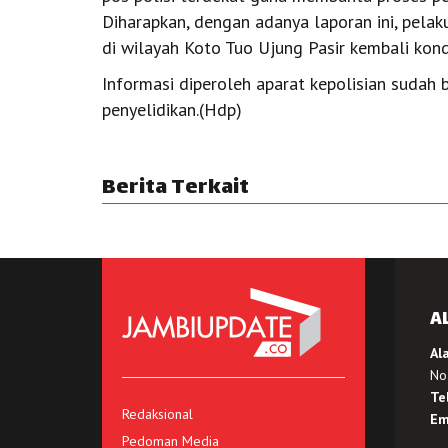
Diharapkan, dengan adanya laporan ini, pelak
di wilayah Koto Tuo Ujung Pasir kembali kond
Informasi diperoleh aparat kepolisian sudah
penyelidikan.(Hdp)
Berita Terkait
A
Al
No.
Te
Redaksional
Em
Pedoman Media