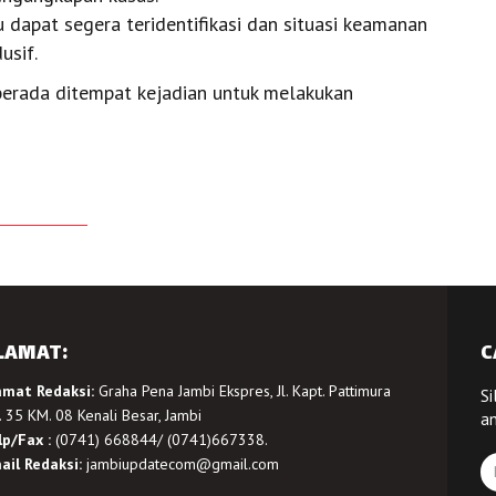
u dapat segera teridentifikasi dan situasi keamanan
usif.
 berada ditempat kejadian untuk melakukan
LAMAT:
C
amat Redaksi:
Graha Pena Jambi Ekspres, Jl. Kapt. Pattimura
Si
 35 KM. 08 Kenali Besar, Jambi
a
lp/Fax :
(0741) 668844/ (0741)667338.
ail Redaksi:
jambiupdatecom@gmail.com