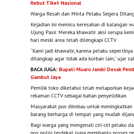
Rebut Tiket Nasional
Warga Resah dan Minta Pelaku Segera Ditang
Kejadian ini memicu keresahan di kalangan wa
Ujung Pasir. Mereka khawatir aksi serupa kemb
hari meski area telah dilengkapi CCTV.
“Kami jadi khawatir, karena pelaku sepertiny
ditangkap agar tidak ada korban lain,” ujar s
BACA JUGA:
Bupati Muaro Jambi Desak Pem
Gambut Jaya
Pemilik toko diketahui telah melaporkan kej
rekaman CCTV sebagai bahan penyelidikan.
Masyarakat pun diimbau untuk meningkatkan
barang berharga di tempat yang mudah dijangk
Bagi warga yang mengenali ciri-ciri pelaku d
pos polisi terdekat guna membantu proses p