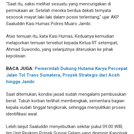
“Saat itu, saksi melihat sesuatu yang mencurigakan di
permukaan air. Setelah mereka berdua dekati ternyata
sesosok mayat laki-laki dalam posisi terlentang,” ujar AKP
Saaluddin Kasi Humas Polres Muaro Jambi.
Atas temuan itu, kata Kasi Humas, Keduanya kemudian
melaporkan temuan tersebut kepada Ketua RT setempat,
Ahmad Suwondo, yang selanjutnya diteruskan ke pihak
kepolisian.
BACA JUGA:
Pemerintah Dukung Hutama Karya Percepat
Jalan Tol Trans Sumatera, Proyek Strategis dari Aceh
hingga Jambi
Saat ditemukan, kondisi jasad sudah mengalami pembusukan
berat. Tubuh korban terlihat membengkak, sementara bagian
kepala sudah tinggal tengkorak, sehingga menyulitkan proses
identifikasi awal.
Lebih lanjut Saaluddin menyebutkan sekitar pukul 09.00 WIB,
tim Unit Reskrim Polsek Sungai Gelam yang dipimpin Kapolsek