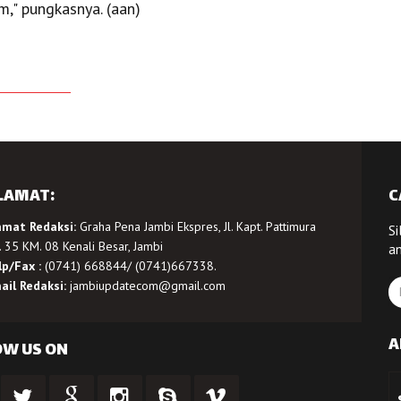
," pungkasnya. (aan)
LAMAT:
C
amat Redaksi:
Graha Pena Jambi Ekspres, Jl. Kapt. Pattimura
Si
 35 KM. 08 Kenali Besar, Jambi
a
lp/Fax :
(0741) 668844/ (0741)667338.
ail Redaksi:
jambiupdatecom@gmail.com
A
OW US ON