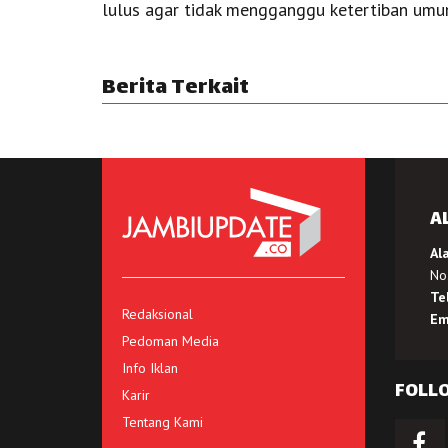
lulus agar tidak mengganggu ketertiban umum
Berita Terkait
A
Al
No.
Te
Redaksional
Em
Pedoman Media
Info Iklan
FOLL
Karir
Tentang Kami