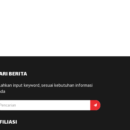
ARI BERITA
lahkan input keyword, sesuai kebutuhan informasi
nda
FILIASI