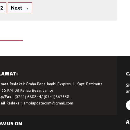
2
Next →
LAMAT:
C
amat Redaksi:
Graha Pena Jambi Ekspres, Jl. Kapt. Pattimura
Si
 35 KM. 08 Kenali Besar, Jambi
a
lp/Fax :
(0741) 668844/ (0741)667338.
ail Redaksi:
jambiupdatecom@gmail.com
A
OW US ON