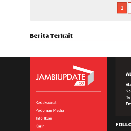
1
Berita Terkait
A
Al
No.
Te
Redaksional
Em
Pedoman Media
Info Iklan
FOLL
Karir