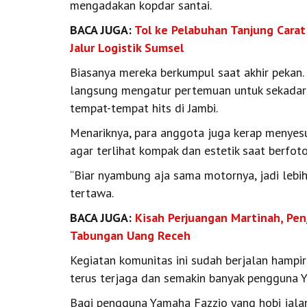
mengadakan kopdar santai.
BACA JUGA:
Tol ke Pelabuhan Tanjung Cara
Jalur Logistik Sumsel
Biasanya mereka berkumpul saat akhir pekan. 
langsung mengatur pertemuan untuk sekadar n
tempat-tempat hits di Jambi.
Menariknya, para anggota juga kerap menyes
agar terlihat kompak dan estetik saat berfot
“Biar nyambung aja sama motornya, jadi lebih
tertawa.
BACA JUGA:
Kisah Perjuangan Martinah, Penj
Tabungan Uang Receh
Kegiatan komunitas ini sudah berjalan hampi
terus terjaga dan semakin banyak pengguna Y
Bagi pengguna Yamaha Fazzio yang hobi jalan