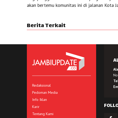
akan bertemu komunitas ini di jalanan Kota J
Berita Terkait
A
Al
No.
Te
Redaksional
Em
Pedoman Media
Info Iklan
FOLL
Karir
Tentang Kami