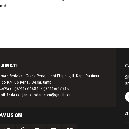
ambi.
LAMAT:
C
amat Redaksi:
Graha Pena Jambi Ekspres, Jl. Kapt. Pattimura
Si
 35 KM. 08 Kenali Besar, Jambi
a
lp/Fax :
(0741) 668844/ (0741)667338.
ail Redaksi:
jambiupdatecom@gmail.com
A
OW US ON