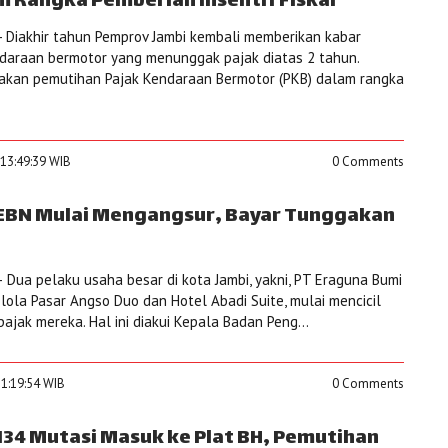
 Rangka Pemberian Insentif Fiskal
 Diakhir tahun Pemprov Jambi kembali memberikan kabar
ndaraan bermotor yang menunggak pajak diatas 2 tahun.
akan pemutihan Pajak Kendaraan Bermotor (PKB) dalam rangka
 13:49:39 WIB
0 Comments
 EBN Mulai Mengangsur, Bayar Tunggakan
Dua pelaku usaha besar di kota Jambi, yakni, PT Eraguna Bumi
lola Pasar Angso Duo dan Hotel Abadi Suite, mulai mencicil
jak mereka. Hal ini diakui Kepala Badan Peng...
11:19:54 WIB
0 Comments
.134 Mutasi Masuk ke Plat BH, Pemutihan