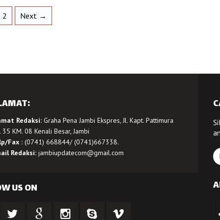
2
Next →
LAMAT:
C
amat Redaksi:
Graha Pena Jambi Ekspres, Jl. Kapt. Pattimura
Si
 35 KM. 08 Kenali Besar, Jambi
a
lp/Fax :
(0741) 668844/ (0741)667338.
ail Redaksi:
jambiupdatecom@gmail.com
A
OW US ON