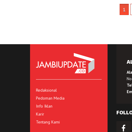
1
A
Al
No.
Te
Redaksional
Em
Pedoman Media
Info Iklan
FOLL
Karir
Tentang Kami