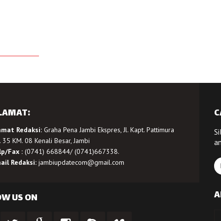
LAMAT:
C
amat Redaksi:
Graha Pena Jambi Ekspres, Jl. Kapt. Pattimura
Si
 35 KM. 08 Kenali Besar, Jambi
a
lp/Fax :
(0741) 668844/ (0741)667338.
ail Redaksi:
jambiupdatecom@gmail.com
A
OW US ON