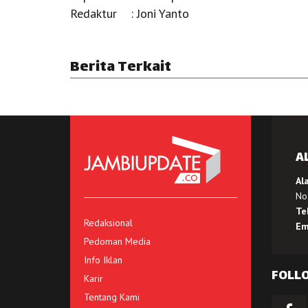
Redaktur : Joni Yanto
Berita Terkait
A
Al
No.
Te
Redaksional
Em
Pedoman Media
Info Iklan
FOLL
Karir
Tentang Kami