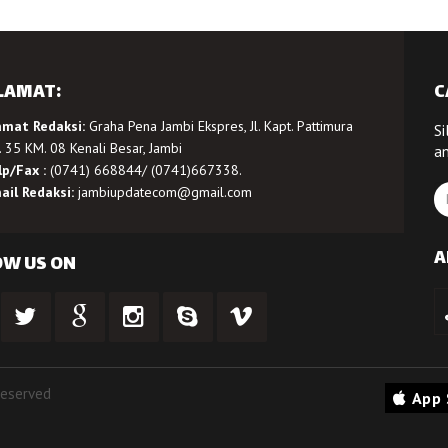
LAMAT:
C
amat Redaksi:
Graha Pena Jambi Ekspres, Jl. Kapt. Pattimura
Si
 35 KM. 08 Kenali Besar, Jambi
a
lp/Fax :
(0741) 668844/ (0741)667338.
ail Redaksi:
jambiupdatecom@gmail.com
A
OW US ON
Reserved
App 