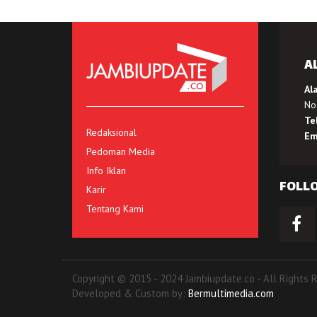
A
Al
No.
Te
Redaksional
Em
Pedoman Media
Info Iklan
FOLL
Karir
Tentang Kami
Copyright © 2015 - 2024 Jambiupdate.co - All Rights 
Developed & Custom by:
Bermultimedia.com