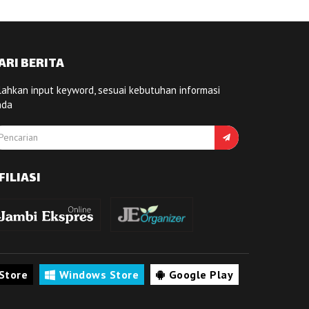
ARI BERITA
lahkan input keyword, sesuai kebutuhan informasi
nda
FILIASI
Store
Windows Store
Google Play