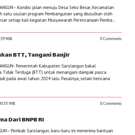
NGUN– Kondisi jalan menuju Desa Seko Besar, Kecamatan
ah satu usulan program Pembangunan yang diusulkan oleh
sar setiap kali kegiatan Musyawarah Perencanaan Pemba...
6:39 WIB
0 Comments
kan BTT, Tangani Banjir
ANGUN- Pemerintah Kabupaten Sarolangun bakal
 Tidak Terduga (BTT) untuk menangani dampak pasca
jadi pada awal tahun 2024 lalu. Pasalnya, selain bencana
:43:33 WIB
0 Comments
ma Dari BNPB RI
N– Pemkab Sarolangun, baru-baru ini menerima bantuan