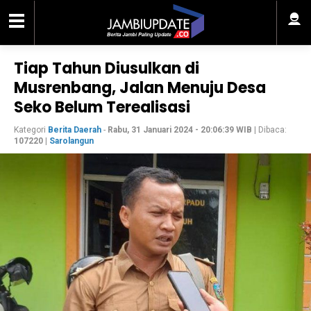
Tiap Tahun Diusulkan di
Musrenbang, Jalan Menuju Desa
Seko Belum Terealisasi
Kategori
Berita Daerah
-
Rabu, 31 Januari 2024 - 20:06:39 WIB
| Dibaca:
107220
|
Sarolangun