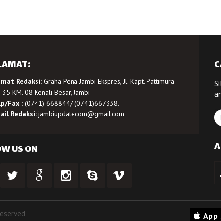
LAMAT:
C
amat Redaksi:
Graha Pena Jambi Ekspres, Jl. Kapt. Pattimura
Si
 35 KM. 08 Kenali Besar, Jambi
a
lp/Fax :
(0741) 668844/ (0741)667338.
ail Redaksi:
jambiupdatecom@gmail.com
A
OW US ON
Reserved
App 