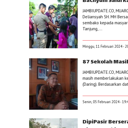
Bachyuni Salurk
JAMBIUPDATE.CO, MUARO 
Deliansyah SH. MH Bers
sembako kepada masyara
Tanjung, ...
Minggu, 11 Februari 2024 - 2
87 Sekolah Masih
JAMBIUPDATE.CO, MUARO 
masih memberlakukan keg
(Daring). Berdasarkan da
Senin, 05 Februari 2024 - 19
DipiPasir Berser