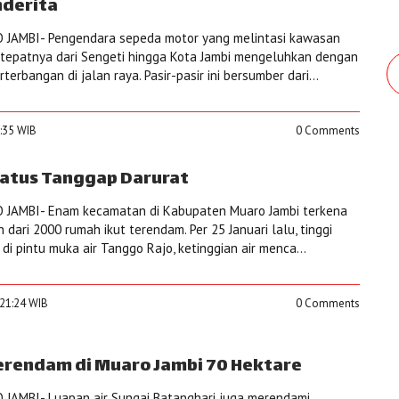
nderita
JAMBI- Pengendara sepeda motor yang melintasi kawasan
i tepatnya dari Sengeti hingga Kota Jambi mengeluhkan dengan
erbangan di jalan raya. Pasir-pasir ini bersumber dari...
3:35 WIB
0 Comments
atus Tanggap Darurat
JAMBI- Enam kecamatan di Kabupaten Muaro Jambi terkena
ih dari 2000 rumah ikut terendam. Per 25 Januari lalu, tinggi
di pintu muka air Tanggo Rajo, ketinggian air menca...
:21:24 WIB
0 Comments
rendam di Muaro Jambi 70 Hektare
JAMBI- Luapan air Sungai Batanghari juga merendami