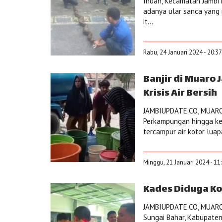
Indah, Kecamatan Jambi 
adanya ular sanca yang 
it...
Rabu, 24 Januari 2024 - 20:3
Banjir di Muaro 
Krisis Air Bersih
JAMBIUPDATE.CO, MUAROJ
Perkampungan hingga ke
tercampur air kotor luapa
Minggu, 21 Januari 2024 - 11
Kades Diduga Ko
JAMBIUPDATE.CO, MUARO 
Sungai Bahar, Kabupaten