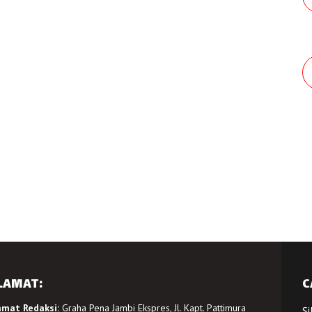
LAMAT:
C
amat Redaksi:
Graha Pena Jambi Ekspres, Jl. Kapt. Pattimura
Si