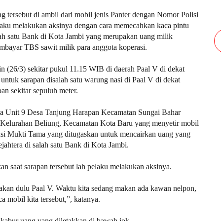
g tersebut di ambil dari mobil jenis Panter dengan Nomor Polisi
laku melakukan aksinya dengan cara memecahkan kaca pintu
alah satu Bank di Kota Jambi yang merupakan uang milik
bayar TBS sawit milik para anggota koperasi.
n (26/3) sekitar pukul 11.15 WIB di daerah Paal V di dekat
ntuk sarapan disalah satu warung nasi di Paal V di dekat
n sekitar sepuluh meter.
rga Unit 9 Desa Tanjung Harapan Kecamatan Sungai Bahar
a Kelurahan Beliung, Kecamatan Kota Baru yang menyetir mobil
rasi Mukti Tama yang ditugaskan untuk mencairkan uang yang
jahtera di salah satu Bank di Kota Jambi.
an saat sarapan tersebut lah pelaku melakukan aksinya.
makan dulu Paal V. Waktu kita sedang makan ada kawan nelpon,
a mobil kita tersebut,”, katanya.
kabur uang yang diletakkan di bawah jok.