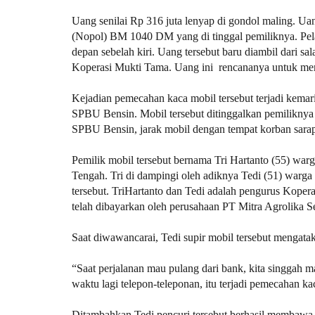
Uang senilai Rp 316 juta lenyap di gondol maling. Uan
(Nopol) BM 1040 DM yang di tinggal pemiliknya. Pe
depan sebelah kiri. Uang tersebut baru diambil dari s
Koperasi Mukti Tama. Uang ini rencananya untuk mem
Kejadian pemecahan kaca mobil tersebut terjadi kemari
SPBU Bensin. Mobil tersebut ditinggalkan pemiliknya u
SPBU Bensin, jarak mobil dengan tempat korban sarapa
Pemilik mobil tersebut bernama Tri Hartanto (55) wa
Tengah. Tri di dampingi oleh adiknya Tedi (51) warg
tersebut. TriHartanto dan Tedi adalah pengurus Kope
telah dibayarkan oleh perusahaan PT Mitra Agrolika Se
Saat diwawancarai, Tedi supir mobil tersebut mengatak
“Saat perjalanan mau pulang dari bank, kita singgah 
waktu lagi telepon-teleponan, itu terjadi pemecahan kac
Ditambahkan Tedi pencuri tersebut berhasil membawa 