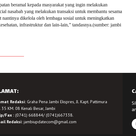
patan beramal kepada masyarakat yang ingin melakukan
nancial nasabah yang melakukan transaksi untuk membantu sesama
 nantinya dikelola oleh lembaga sosial untuk meningkatkan
sehatan, infrastruktur dan lain-lain,” tandasnya.(sumber: jambi
LAMAT:
C
amat Redaksi:
Graha Pena Jambi Ekspres, Jl. Kapt. Pattimura
Si
 35 KM. 08 Kenali Besar, Jambi
a
lp/Fax :
(0741) 668844/ (0741)667338.
ail Redaksi:
jambiupdatecom@gmail.com