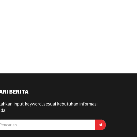
ARI BERITA
lahkan input keyword, sesuai kebutuhan informasi
nda