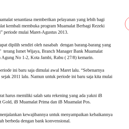
uamalat senantiasa memberikan pelayanan yang lebih bagi
malat kembali membuka program Muamalat Berbagi Rezeki
i” periode mulai Maret-Agustus 2013.
apat dipilih sendiri oleh nasabah dengan barang-barang yang
3,” terang Ismet Wijaya, Branch Manager Bank Muamalat
an Agung No 1-2, Kota Jambi, Rabu ( 27/8) kemarin.
riode ini baru saja dimulai awal Maret lalu. “Sebenarnya
jak 2011 lalu. Namun untuk periode ini baru saja kita mulai
 harus memiliki salah satu rekening yang ada yakni iB
t Gold, iB Muamalat Prima dan iB Muamalat Pos.
 menjalankan kewajibannya untuk menyampaikan kebaikannya
iah berbeda dengan bank konvensional.