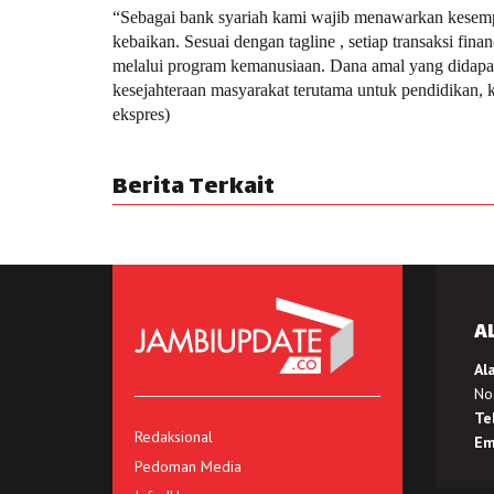
“Sebagai bank syariah kami wajib menawarkan kesem
kebaikan. Sesuai dengan tagline , setiap transaksi fi
melalui program kemanusiaan. Dana amal yang didapat
kesejahteraan masyarakat terutama untuk pendidikan, ke
ekspres)
Berita Terkait
A
Al
No.
Te
Redaksional
Em
Pedoman Media