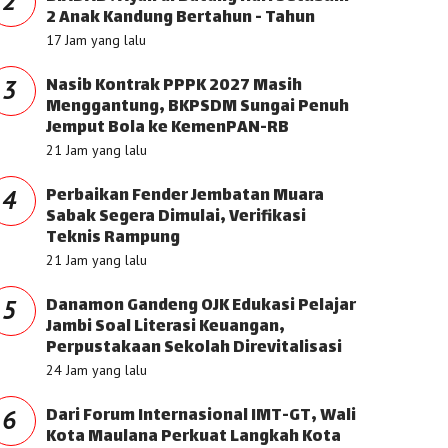
2
2 Anak Kandung Bertahun - Tahun
17 Jam yang lalu
Nasib Kontrak PPPK 2027 Masih
3
Menggantung, BKPSDM Sungai Penuh
Jemput Bola ke KemenPAN-RB
21 Jam yang lalu
Perbaikan Fender Jembatan Muara
4
Sabak Segera Dimulai, Verifikasi
Teknis Rampung
21 Jam yang lalu
Danamon Gandeng OJK Edukasi Pelajar
5
Jambi Soal Literasi Keuangan,
Perpustakaan Sekolah Direvitalisasi
24 Jam yang lalu
Dari Forum Internasional IMT-GT, Wali
6
Kota Maulana Perkuat Langkah Kota