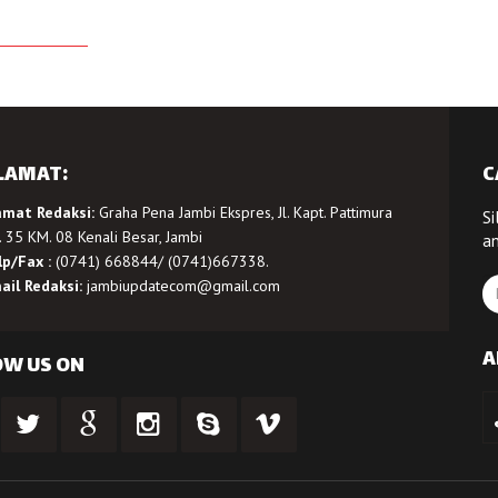
LAMAT:
C
amat Redaksi:
Graha Pena Jambi Ekspres, Jl. Kapt. Pattimura
Si
 35 KM. 08 Kenali Besar, Jambi
a
lp/Fax :
(0741) 668844/ (0741)667338.
ail Redaksi:
jambiupdatecom@gmail.com
A
OW US ON