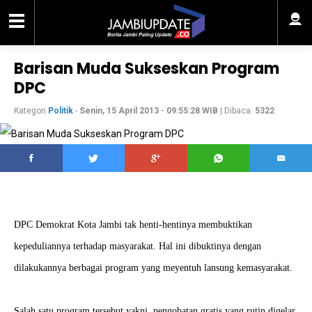
Barisan Muda Sukseskan Program
DPC
Kategori
Politik
-
Senin, 15 April 2013 - 09:55:28 WIB
| Dibaca:
5322
DPC Demokrat Kota Jambi tak henti-hentinya membuktikan
kepeduliannya terhadap masyarakat. Hal ini dibuktinya dengan
dilakukannya berbagai program yang meyentuh lansung kemasyarakat.
Salah satu program tersebut yakni, pengobatan gratis yang rutin digelar