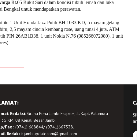
ga Rt.05 Bukit Sari dalam kondisi tubuh lemah dan luka
i Bengkal untuk mendapatkan perawatan.
at itu 1 Unit Honda Jazz Putih BH 1033 KD, 5 mayam gelang
iru, 2,5 mayam cincin kembang rose, uang tunai 4 juta, ATM
putih PIN 26AB1B38, 1 unit Nokia N.76 (085266072080), 1 unit
res)
LAMAT:
C
amat Redaksi:
Graha Pena Jambi Ekspres, Jl. Kapt. Pattimura
Si
 35 KM. 08 Kenali Besar, Jambi
a
lp/Fax :
(0741) 668844/ (0741)667338.
ail Redaksi:
jambiupdatecom@gmail.com