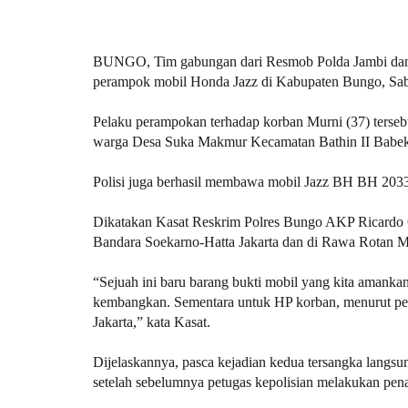
BUNGO, Tim gabungan dari Resmob Polda Jambi dan 
perampok mobil Honda Jazz di Kabupaten Bungo, Sabtu
Pelaku perampokan terhadap korban Murni (37) terseb
warga Desa Suka Makmur Kecamatan Bathin II Babe
Polisi juga berhasil membawa mobil Jazz BH BH 2033
Dikatakan Kasat Reskrim Polres Bungo AKP Ricardo C
Bandara Soekarno-Hatta Jakarta dan di Rawa Rotan M1
“Sejuah ini baru barang bukti mobil yang kita amankan
kembangkan. Sementara untuk HP korban, menurut peng
Jakarta,” kata Kasat.
Dijelaskannya, pasca kejadian kedua tersangka langsun
setelah sebelumnya petugas kepolisian melakukan pen