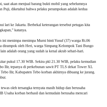
, saat akan menjual barang bukti mobil yang sebelumnya
gan Puji, diketahui bahwa pelaku perampokan adalah kedua
i lari ke Jakarta. Berbekal keterangan tersebut petugas kita
gkapan,” katanya.
n ini menimpa menimpa Murni binti Yusuf (37) warga Rt.06
 dirampok oleh Heri, warga Simpang Kelompok Tani Bungo
ain adalah orang yang sudah ia kenal akrab sehari-hari.
ekitar pukul 17.30 WIB. Sekira pkl 21.30 WIB, pelaku kemudian
 Ilir, tepanya di perkebunan sawit PT TLS dekat Tower XL
Tebo Ilir, Kabupaten Tebo korban akhirnya dibuang ke jurang.
bur.
tewas oleh tersangka ternyata masih hidup dan berusaha
WIB Usaha korban berhasil dan kemudain berusaha mencari