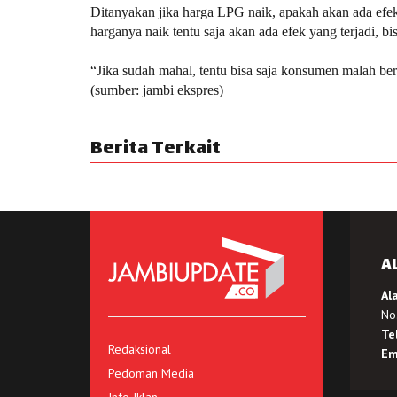
Ditanyakan jika harga LPG naik, apakah akan ada efe
harganya naik tentu saja akan ada efek yang terjadi, 
“Jika sudah mahal, tentu bisa saja konsumen malah b
(sumber: jambi ekspres)
Berita Terkait
A
Al
No.
Te
Redaksional
Em
Pedoman Media