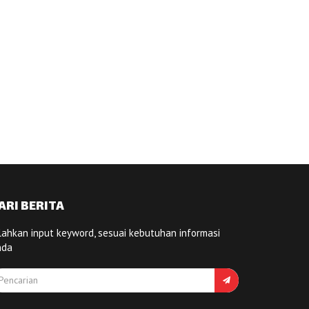
ARI BERITA
lahkan input keyword, sesuai kebutuhan informasi
nda