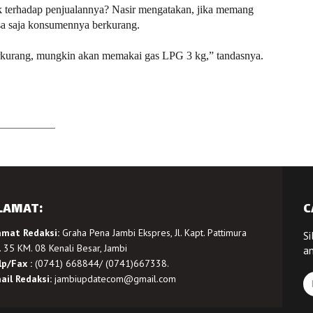
k terhadap penjualannya? Nasir mengatakan, jika memang
bisa saja konsumennya berkurang.
erkurang, mungkin akan memakai gas LPG 3 kg,” tandasnya.
LAMAT:
C
amat Redaksi:
Graha Pena Jambi Ekspres, Jl. Kapt. Pattimura
Si
 35 KM. 08 Kenali Besar, Jambi
a
lp/Fax :
(0741) 668844/ (0741)667338.
ail Redaksi:
jambiupdatecom@gmail.com