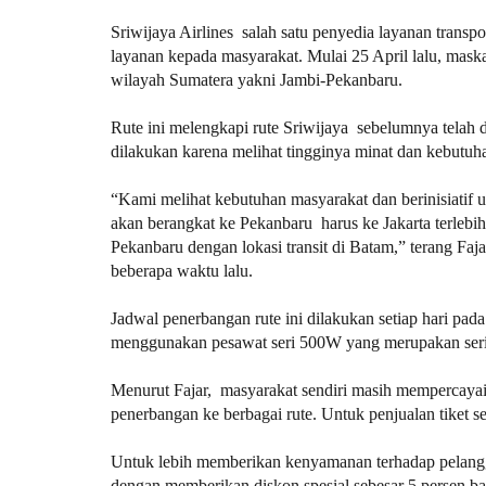
Sriwijaya Airlines salah satu penyedia layanan transp
layanan kepada masyarakat. Mulai 25 April lalu, mas
wilayah Sumatera yakni Jambi-Pekanbaru.
Rute ini melengkapi rute Sriwijaya sebelumnya telah
dilakukan karena melihat tingginya minat dan kebutuh
“Kami melihat kebutuhan masyarakat dan berinisiatif
akan berangkat ke Pekanbaru harus ke Jakarta terleb
Pekanbaru dengan lokasi transit di Batam,” terang Faj
beberapa waktu lalu.
Jadwal penerbangan rute ini dilakukan setiap hari pa
menggunakan pesawat seri 500W yang merupakan seri t
Menurut Fajar, masyarakat sendiri masih mempercayai 
penerbangan ke berbagai rute. Untuk penjualan tiket se
Untuk lebih memberikan kenyamanan terhadap pelangg
dengan memberikan diskon spesial sebesar 5 persen bagi