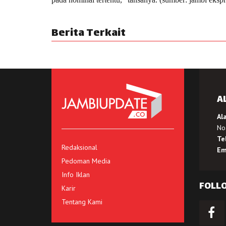
Berita Terkait
A
Al
No.
Te
Redaksional
Em
Pedoman Media
Info Iklan
FOLL
Karir
Tentang Kami