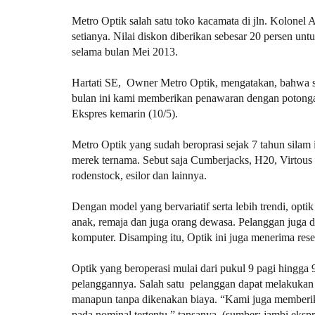
Metro Optik salah satu toko kacamata di jln. Kolonel
setianya. Nilai diskon diberikan sebesar 20 persen un
selama bulan Mei 2013.
Hartati SE, Owner Metro Optik, mengatakan, bahwa s
bulan ini kami memberikan penawaran dengan potongan
Ekspres kemarin (10/5).
Metro Optik yang sudah beroprasi sejak 7 tahun silam
merek ternama. Sebut saja Cumberjacks, H20, Virtous 
rodenstock, esilor dan lainnya.
Dengan model yang bervariatif serta lebih trendi, opt
anak, remaja dan juga orang dewasa. Pelanggan juga 
komputer. Disamping itu, Optik ini juga menerima resep
Optik yang beroperasi mulai dari pukul 9 pagi hingga
pelanggannya. Salah satu pelanggan dapat melakuka
manapun tanpa dikenakan biaya. “Kami juga memberik
pada nominal tertentu,” tansanya. (sumber: jambi ekspr