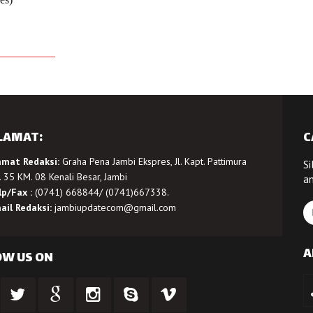
LAMAT:
C
amat Redaksi:
Graha Pena Jambi Ekspres, Jl. Kapt. Pattimura
Si
 35 KM. 08 Kenali Besar, Jambi
a
lp/Fax :
(0741) 668844/ (0741)667338.
ail Redaksi:
jambiupdatecom@gmail.com
A
OW US ON