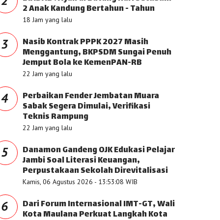
2
2 Anak Kandung Bertahun - Tahun
18 Jam yang lalu
Nasib Kontrak PPPK 2027 Masih
3
Menggantung, BKPSDM Sungai Penuh
Jemput Bola ke KemenPAN-RB
22 Jam yang lalu
Perbaikan Fender Jembatan Muara
4
Sabak Segera Dimulai, Verifikasi
Teknis Rampung
22 Jam yang lalu
Danamon Gandeng OJK Edukasi Pelajar
5
Jambi Soal Literasi Keuangan,
Perpustakaan Sekolah Direvitalisasi
Kamis, 06 Agustus 2026 - 13:53:08 WIB
Dari Forum Internasional IMT-GT, Wali
6
Kota Maulana Perkuat Langkah Kota