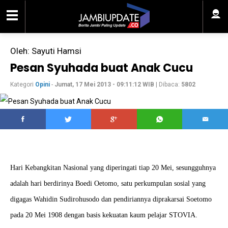
Oleh: Sayuti Hamsi
Pesan Syuhada buat Anak Cucu
Kategori
Opini
-
Jumat, 17 Mei 2013 - 09:11:12 WIB
| Dibaca:
5802
Hari Kebangkitan Nasional yang diperingati tiap 20 Mei, sesungguhnya
adalah hari berdirinya Boedi Oetomo, satu perkumpulan sosial yang
digagas Wahidin
Sudirohusodo dan pendiriannya diprakarsai Soetomo
pada 20 Mei 1908 dengan basis kekuatan kaum pelajar STOVIA.