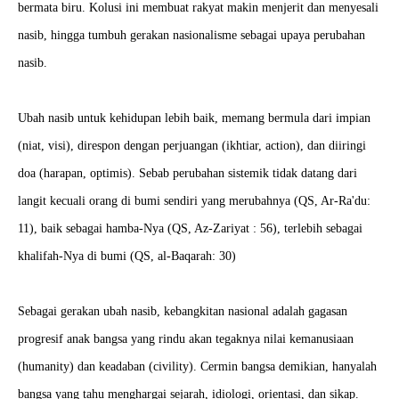
bermata biru. Kolusi ini membuat rakyat makin menjerit dan menyesali
nasib, hingga tumbuh gerakan nasionalisme sebagai upaya perubahan
nasib.
Ubah nasib untuk kehidupan lebih baik, memang bermula dari impian
(niat, visi), direspon dengan perjuangan (ikhtiar, action), dan diiringi
doa (harapan, optimis). Sebab perubahan sistemik tidak datang dari
langit kecuali orang di bumi sendiri yang merubahnya (QS, Ar-Ra'du:
11), baik sebagai hamba-Nya (QS, Az-Zariyat : 56), terlebih sebagai
khalifah-Nya di bumi (QS, al-Baqarah: 30)
Sebagai gerakan ubah nasib, kebangkitan nasional adalah gagasan
progresif anak bangsa yang rindu akan tegaknya nilai kemanusiaan
(humanity) dan keadaban (civility). Cermin bangsa demikian, hanyalah
bangsa yang tahu menghargai sejarah, idiologi, orientasi, dan sikap.