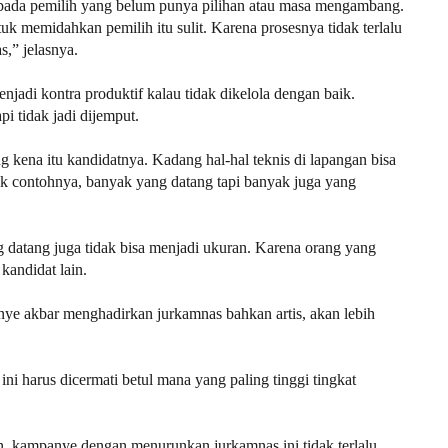
epada pemilih yang belum punya pilihan atau masa mengambang.
k memidahkan pemilih itu sulit. Karena prosesnya tidak terlalu
s,” jelasnya.
njadi kontra produktif kalau tidak dikelola dengan baik.
pi tidak jadi dijemput.
ng kena itu kandidatnya. Kadang hal-hal teknis di lapangan bisa
ak contohnya, banyak yang datang tapi banyak juga yang
 datang juga tidak bisa menjadi ukuran. Karena orang yang
kandidat lain.
nye akbar menghadirkan jurkamnas bahkan artis, akan lebih
ini harus dicermati betul mana yang paling tinggi tingkat
n, kampanye dengan menurunkan jurkamnas ini tidak terlalu