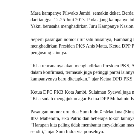
Masa kampanye Pilwako Jambi semakin dekat. Berdas
dari tanggal 12-25 Juni 2013.
Pada ajang kampanye ini,
Yakni berusaha menghadirkan Juru Kampanye Nasiona
Seperti pasangan nomor urut satu misalnya, Bambang 
menghadirkan Presiden PKS Anis Matta, Ketua DPP P
pengusung lainnya.
“Kita rencananya akan menghadirkan Presiden PKS, A
dalam konfirmasi, termasuk juga petinggi partai lainnya
kampanyenya baru ditetapkan,” ujar Ketua DPD PKS 
Ketua DPC PKB Kota Jambi, Sulaiman Syawal juga m
“Kita sudah mengajukan agar Ketua DPP Muhaimin Iska
Pasangan nomor urut dua Sum Indra¢ ¬Maulana (Simp
Ihza Mahendra, Eko Patrio dan beberapa tokoh lainnya
“Harapan kita paling tidak membantu meyakinkan masyar
sendiri,” ujar Sum Indra via ponselnya.