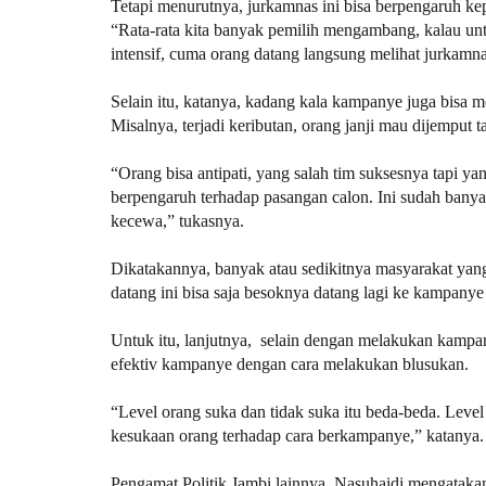
Tetapi menurutnya, jurkamnas ini bisa berpengaruh k
“Rata-rata kita banyak pemilih mengambang, kalau untu
intensif, cuma orang datang langsung melihat jurkamna
Selain itu, katanya, kadang kala kampanye juga bisa me
Misalnya, terjadi keributan, orang janji mau dijemput ta
“Orang bisa antipati, yang salah tim suksesnya tapi ya
berpengaruh terhadap pasangan calon. Ini sudah bany
kecewa,” tukasnya.
Dikatakannya, banyak atau sedikitnya masyarakat yang
datang ini bisa saja besoknya datang lagi ke kampanye 
Untuk itu, lanjutnya, selain dengan melakukan kampa
efektiv kampanye dengan cara melakukan blusukan.
“Level orang suka dan tidak suka itu beda-beda. Level 
kesukaan orang terhadap cara berkampanye,” katanya.
Pengamat Politik Jambi lainnya, Nasuhaidi mengataka