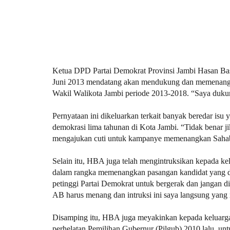
Ketua DPD Partai Demokrat Provinsi Jambi Hasan Ba
Juni 2013 mendatang akan mendukung dan memenangk
Wakil Walikota Jambi periode 2013-2018. “Saya duku
Pernyataan ini dikeluarkan terkait banyak beredar is
demokrasi lima tahunan di Kota Jambi. “Tidak benar 
mengajukan cuti untuk kampanye memenangkan Saha
Selain itu, HBA juga telah mengintruksikan kepada ke
dalam rangka memenangkan pasangan kandidat yang di
petinggi Partai Demokrat untuk bergerak dan jangan 
AB harus menang dan intruksi ini saya langsung yan
Disamping itu, HBA juga meyakinkan kepada keluarga 
perhelatan Pemilihan Gubernur (Pilgub) 2010 lalu, u