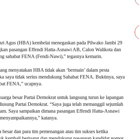
sri Agus (HBA) kembelai menegaskan pada Pilwako Jambi 29
an pasangan Effendi Hatta-Asnawi AB, Calon Walikota dan
ng sahabat FENA (Fendi-Nawi),” tegasnya kemarin.
u yang menyatakan HBA tidak akan ‘bermain’ dalam pesta
jika saya tidak serius mendukung Sahabat FENA. Buktinya, saya
bat FENA,” ucapnya.
luarga besar Partai Demokrat untuk langsung turun ke lapangan
usung Partai Demokrat. “Saya juga telah memanggil sejumlah
diam. Saya sampaikan dimana pasangan Effendi Hatta-Asnawi
g menyampaikannya,” katanya.
besar dan para tim pemenangan atau tim sukses ketika
ntuk kembali berjuang dan mendukung pasangan kandidat nomor