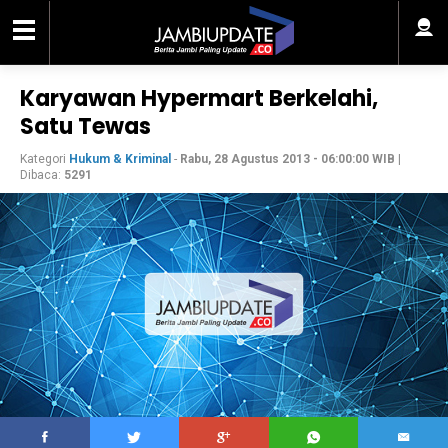
Karyawan Hypermart Berkelahi,
Satu Tewas
Kategori
Hukum & Kriminal
-
Rabu, 28 Agustus 2013 - 06:00:00 WIB
|
Dibaca:
5291